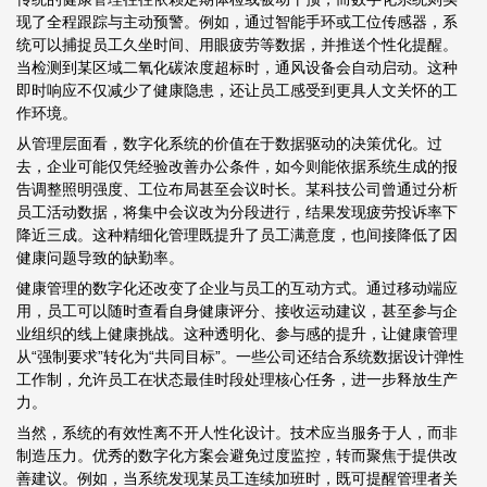
现了全程跟踪与主动预警。例如，通过智能手环或工位传感器，系
统可以捕捉员工久坐时间、用眼疲劳等数据，并推送个性化提醒。
当检测到某区域二氧化碳浓度超标时，通风设备会自动启动。这种
即时响应不仅减少了健康隐患，还让员工感受到更具人文关怀的工
作环境。
从管理层面看，数字化系统的价值在于数据驱动的决策优化。过
去，企业可能仅凭经验改善办公条件，如今则能依据系统生成的报
告调整照明强度、工位布局甚至会议时长。某科技公司曾通过分析
员工活动数据，将集中会议改为分段进行，结果发现疲劳投诉率下
降近三成。这种精细化管理既提升了员工满意度，也间接降低了因
健康问题导致的缺勤率。
健康管理的数字化还改变了企业与员工的互动方式。通过移动端应
用，员工可以随时查看自身健康评分、接收运动建议，甚至参与企
业组织的线上健康挑战。这种透明化、参与感的提升，让健康管理
从“强制要求”转化为“共同目标”。一些公司还结合系统数据设计弹性
工作制，允许员工在状态最佳时段处理核心任务，进一步释放生产
力。
当然，系统的有效性离不开人性化设计。技术应当服务于人，而非
制造压力。优秀的数字化方案会避免过度监控，转而聚焦于提供改
善建议。例如，当系统发现某员工连续加班时，既可提醒管理者关